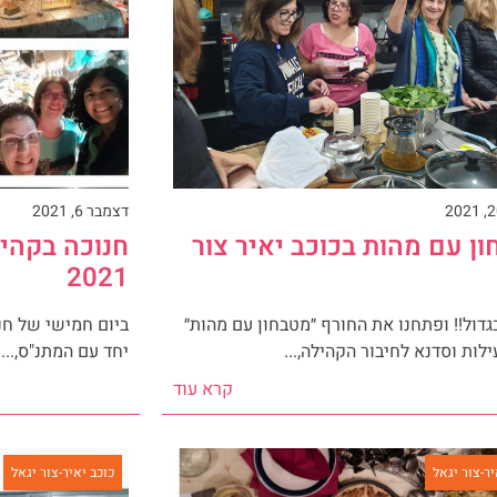
דצמבר 6, 2021
ן עם מהות בכוכב יאיר צור
חנוכה בקהיל
2021
בגדול!! ופתחנו את החורף ״מטבחון עם מהות״
ילות וסדנא לחיבור הקהילה,...
יחד עם המתנ"ס,...
קרא עוד
יר-צור יגאל
כוכב יאיר-צור יגאל