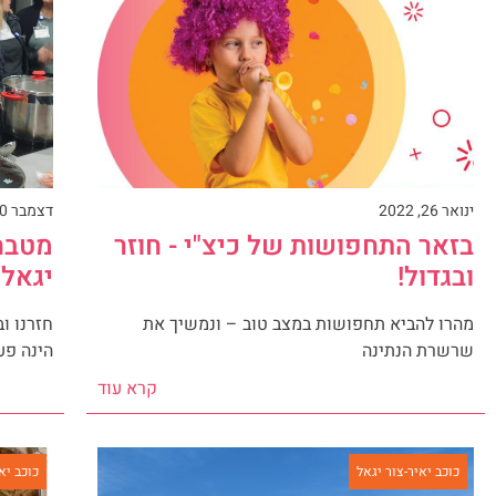
ינואר 26, 2022
דצמבר 20, 2021
בזאר התחפושות של כיצ"י - חוזר
מטבחו
ובגדול!
יגאל
מהרו להביא תחפושות במצב טוב – ונמשיך את
חזרנו ו
שרשרת הנתינה
הינה פע
קרא עוד
כוכב יאיר-צור יגאל
כוכב יא