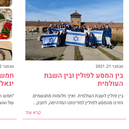
נובמבר 21, 2021
נובמבר 12, 2021
בין המסע לפולין ובין השבת
חמש ח
העולמית
יגאל
בין פולין לשבת העולמית. ואיך חלומות מתגשמים.
״חמש חמ
חזרנו מהמסע לפולין למדינתנו המדהימה, לחבק...
של Hagit Halperin Avivi שהחלה לפני...
קרא עוד