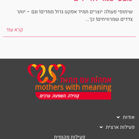
 וגם – יותר
ערב של יום חמישי בשבוע, 20 נשים 
בחוץ גשום...
קרא עוד
אודות
פעילות ארצית
פעילות מקומית