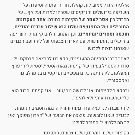
אילנית הינדי, ממובילות קהילת חדרה, פתחה וסיפרה על
השריפה בירושלים והנרקיסים שפרחו למרות ועל אף… על
ההבדל בי
ן אפר לעפר
ועל הקיימות בתורה.
אחד העקרונות
המובילים של המפגשים שלנו הוא שילוב ערכים יהודיים,
חוכמה ומסרים יומיומיים
. וכך התחברו להם קיימות , השריפה
בירושלים , התחדשות, עם הארון הצבעוני של לירז ועם הבגדים
שאנחנו רוצות ללבוש.
לאחר דברי הפתיחה המעניינים, הקשבנו להרצאה מרתקת על
סודות הסטייל בעידן של קיימות מאת הסטייליסטית לירז פרץ
המעלפת. לירז נתנה כלים מעשיים ופרקטיים בנוגע לביגוד
ואקססוריז.
ובהקשר לקיימות: אני לבושה נוח/טוב = אני קיימת! הבגד הוא
כלי שמשרת אותי ולא להיפך.
לירז שברה לנו כמה פרדיגמות והורידה כמה חסמים הנוגעות
לבגדים שאנו לובשות. פוצצה את הבועה של "הארון מפוצץ ואין
לך מה ללבוש?" המוכר לכולנו.
בקיצור- שלבו חומרים, שלבו צבעים, התפרעו!