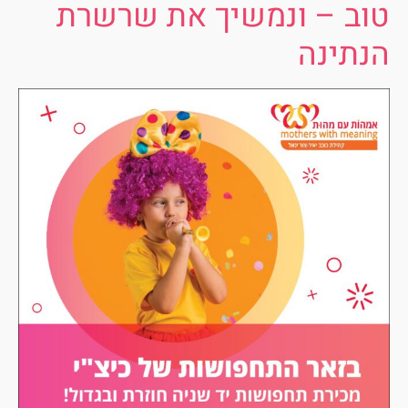
טוב – ונמשיך את שרשרת
הנתינה