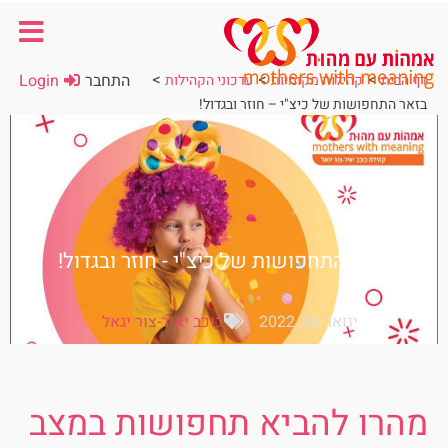
>
>
>
התחבר
Login
דף הבית
קהילות מקומיות
עדכוני הקהילות
בזאר התחפושות של כיצ"י – חוזר ובגדול!
בזאר התחפושות של כיצ"י - חוזר ובגדול!
ינואר 26, 2022
כוכב יאיר-צור יגאל
מהרו להביא תחפושות במצב